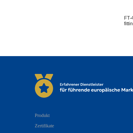
FT-
fitti
Produkt
Zertifikate