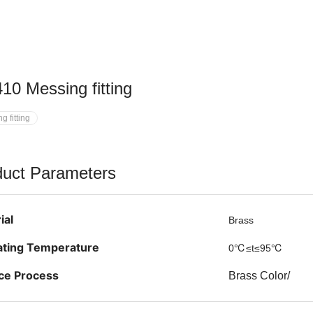
10 Messing fitting
g fitting
duct Parameters
ial
Brass
ting Temperature
0℃≤t≤95℃
ce Process
Brass Color/