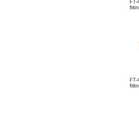
FT-
fitti
FT-
fitti