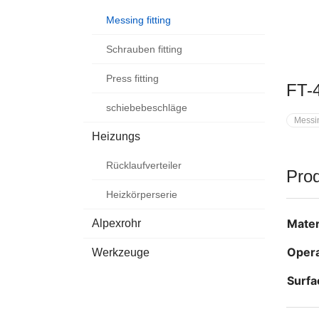
Messing fitting
Schrauben fitting
Press fitting
FT-4
schiebebeschläge
Messin
Heizungs
Rücklaufverteiler
Pro
Heizkörperserie
Mater
Alpexrohr
Opera
Werkzeuge
Surfa