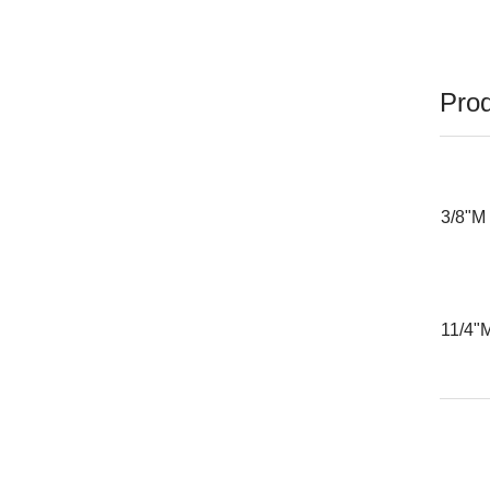
Prod
3
11/4"