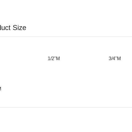
uct Size
/8"M
1/2"M
3/4"M
M