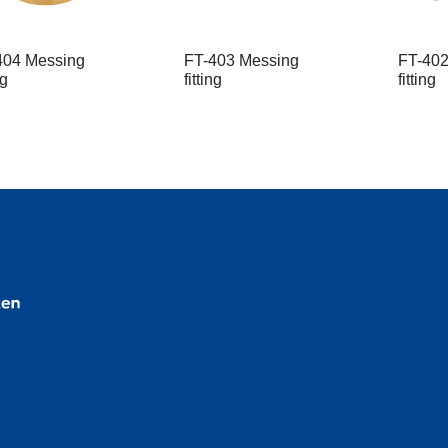
404 Messing
FT-403 Messing
FT-402
ng
fitting
fitting