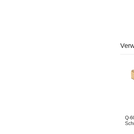
Verw
Q-6
Sch