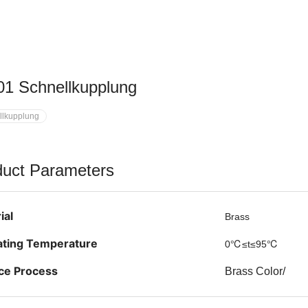
01 Schnellkupplung
llkupplung
duct Parameters
ial
Brass
ting Temperature
0℃≤t≤95℃
ce Process
Brass Color/