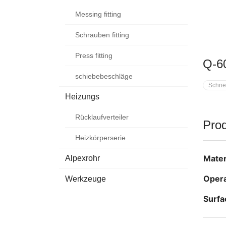
Messing fitting
Schrauben fitting
Press fitting
Q-6
schiebebeschläge
Schne
Heizungs
Rücklaufverteiler
Pro
Heizkörperserie
Mater
Alpexrohr
Opera
Werkzeuge
Surfa