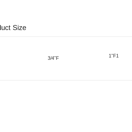
uct Size
/2"F
1"F1
3/4"F